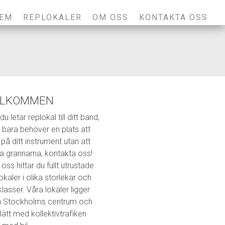
EM
REPLOKALER
OM OSS
KONTAKTA OSS
ÄLKOMMEN
u letar replokal till ditt band,
r bara behöver en plats att
på ditt instrument utan att
a grannarna, kontakta oss!
oss hittar du fullt utrustade
okaler i olika storlekar och
klasser. Våra lokaler ligger
a Stockholms centrum och
lätt med kollektivtrafiken