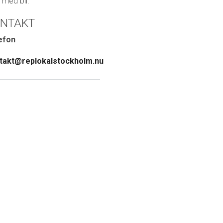
r med bil.
NTAKT
efon
takt@replokalstockholm.nu