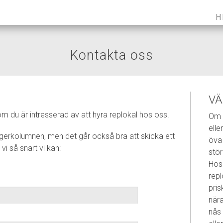
H
Kontakta oss
V
om du är intresserad av att hyra replokal hos oss.
Om d
elle
gerkolumnen, men det går också bra att skicka ett
öva 
 så snart vi kan:
stör
Hos 
repl
pris
när
nås 