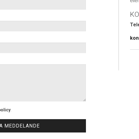
elle
KO
Tel
kon
policy
.